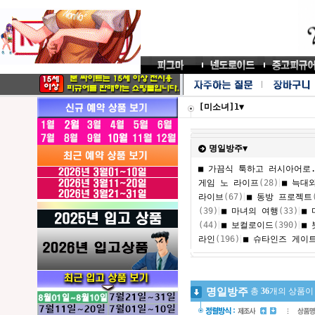
[미소녀]1▼
명일방주▼
■ 가끔식 툭하고 러시아어로.
|
게임 노 라이프
(28)
■ 늑대
|
라이브
(67)
■ 동방 프로젝트
|
|
(39)
■ 마녀의 여행
(33)
■
|
|
(44)
■ 보컬로이드
(390)
■
|
라인
(196)
■ 슈타인즈 게이
명일방주
총
36
개의 상품이