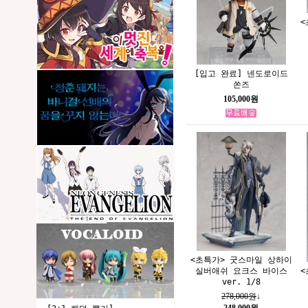
<
[입고 완료] 넨도로이드
쏜즈
105,000원
<초특가> 굿스마일 상하이
<
실버애쉬 요크스 바이스
ver. 1/8
278,000원
↓
248,000원