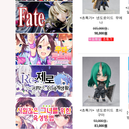
<
<초특가> 넨도로이드 무에
나
105,000원
↓
98,000원
<초특가> 넨도로이드 호시
구마
93,000원
↓
83,000원