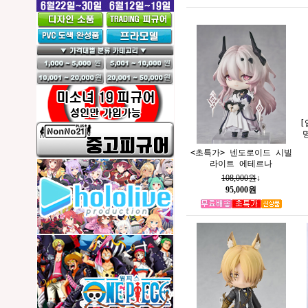
[
<초특가> 넨도로이드 시빌
라이트 에테르나
108,000원
↓
95,000원