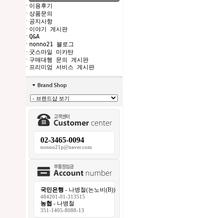
·
이용후기
·
상품문의
·
공지사항
·
이야기 게시판
·
Q&A
·
nonno21 블로그
·
굿스마일 미카탄
·
구매대행 문의 게시판
·
프리미엄 서비스 게시판
02-3465-0094
nonno21p@naver.com
국민은행
- 나병철(논노비(B))
484201-01-313515
농협
- 나병철
351-1405-8088-13