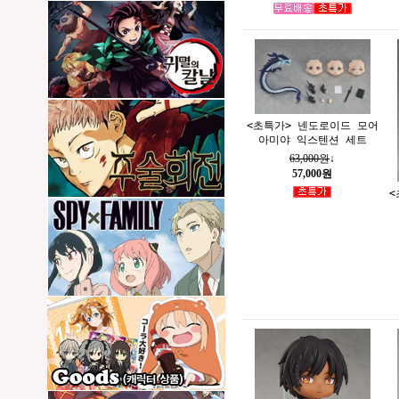
<초특가> 넨도로이드 모어
아미야 익스텐션 세트
63,000원
↓
57,000원
<