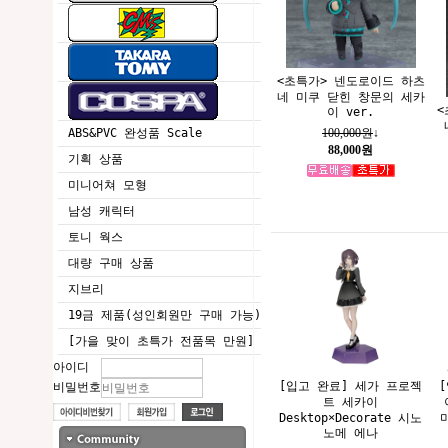
<초특가> 넨도로이드 하츠
네 미쿠 닫힌 창문의 세카
<
이 ver.
ABS&PVC 완성품 Scale
100,000원
↓
88,000원
기획 상품
미니어쳐 모형
남성 캐릭터
토니 웍스
대량 구매 상품
지브리
19금 제품(성인회원만 구매 가능)
[가을 맞이 초특가 전품목 만원]
아이디
[입고 완료] 세가 프로젝
비밀번호
트 세카이
Desktop×Decorate 시노
노메 에나