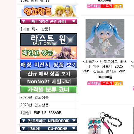
85,000원
[3+1 랜덤 뽑기]
[마블 특가 상품]
<초특가> 넨도로이드 하츠
<
네 미쿠 심포니 2025
미
ver. 삿포로 콘서트 ver.
109,000원
2026년 입고상품
2023년 입고상품
[팝업] POP UP PARADE