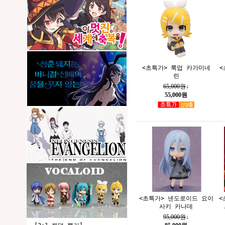
<초특가> 룩업 카가미네
<
린
65,000원
↓
55,000원
<초특가> 넨도로이드 요이
<
사키 카나데
95,000원
↓