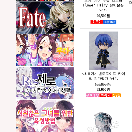
츠네 미쿠 누들 스토퍼
츠
Flower Fairy 은방울꽃
ver.
29,500원
<초특가> 넨도로이드 카이
토 칸타렐라 ver.
105,000원
↓
93,000원