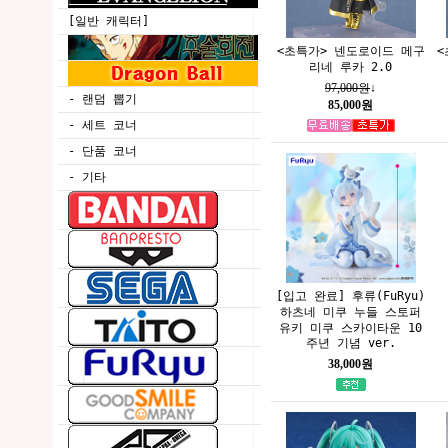
[일반 캐릭터]
<초특가> 넨도로이드 메구
<
리네 루카 2.0
97,000원
↓
- 랜덤 뽑기
85,000원
- 세트 코너
- 단품 코너
- 기타
[입고 완료] 후류(FuRyu)
하츠네 미쿠 누들 스토퍼
유키 미쿠 스카이타운 10
주년 기념 ver.
38,000원