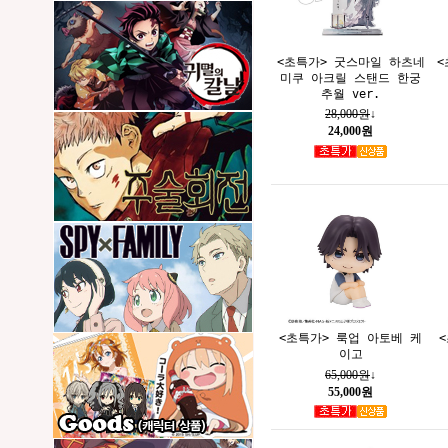
<초특가> 굿스마일 하츠네
<
미쿠 아크릴 스탠드 한궁
추월 ver.
28,000원
↓
24,000원
<초특가> 룩업 아토베 케
이고
65,000원
↓
55,000원