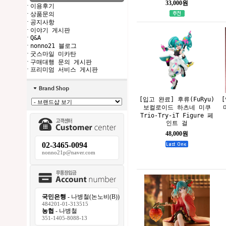
33,000원
·
이용후기
·
상품문의
·
공지사항
·
이야기 게시판
·
Q&A
·
nonno21 블로그
·
굿스마일 미카탄
·
구매대행 문의 게시판
·
프리미엄 서비스 게시판
[입고 완료] 후류(FuRyu)
보컬로이드 하츠네 미쿠
Trio-Try-iT Figure 페
인트 걸
48,000원
02-3465-0094
nonno21p@naver.com
국민은행
- 나병철(논노비(B))
484201-01-313515
농협
- 나병철
351-1405-8088-13