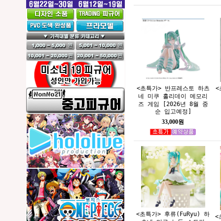
<초특가> 반프레스토 하츠
<
네 미쿠 홀리데이 메모리
즈 게임 [2026년 8월 중
순 입고예정]
33,000원
<초특가> 후류(FuRyu) 하
<