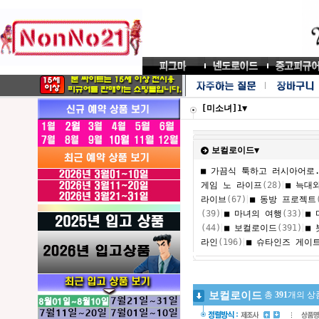
[미소녀]1▼
보컬로이드▼
■ 가끔식 툭하고 러시아어로.
|
게임 노 라이프
(28)
■ 늑대
|
라이브
(67)
■ 동방 프로젝트
|
|
(39)
■ 마녀의 여행
(33)
■
|
|
(44)
■ 보컬로이드
(391)
■
|
라인
(196)
■ 슈타인즈 게이
보컬로이드
총
391
개의 상