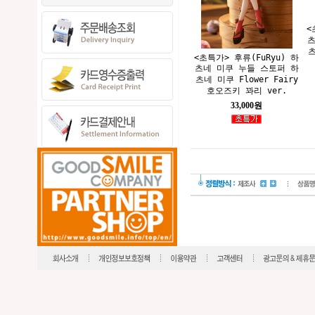
<
츠
츠
<초특가> 후류(FuRyu) 하
츠네 미쿠 누들 스토퍼 하
츠네 미쿠 Flower Fairy
호오즈키 꽈리 ver.
33,000원