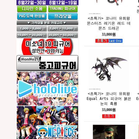
<초특가> 코나미 유희왕
몬스터즈 레기온 레드 데
몬즈 드래곤
33,000원
<초특가> 코나미 유희왕
Equal Arts 피규어 붉은
E
눈의 흑룡
33,000원