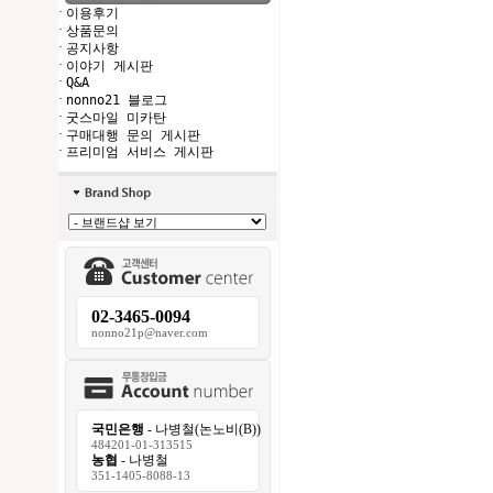
·
이용후기
·
상품문의
·
공지사항
·
이야기 게시판
·
Q&A
·
nonno21 블로그
·
굿스마일 미카탄
·
구매대행 문의 게시판
·
프리미엄 서비스 게시판
02-3465-0094
nonno21p@naver.com
국민은행
- 나병철(논노비(B))
484201-01-313515
농협
- 나병철
351-1405-8088-13