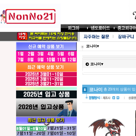
코나미▼
코나미▼
코나미
총
23
개의 상품이 있