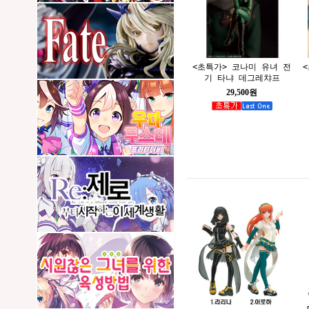
<초특가> 코나미 유녀 전
기 타냐 데그레챠프
29,500원