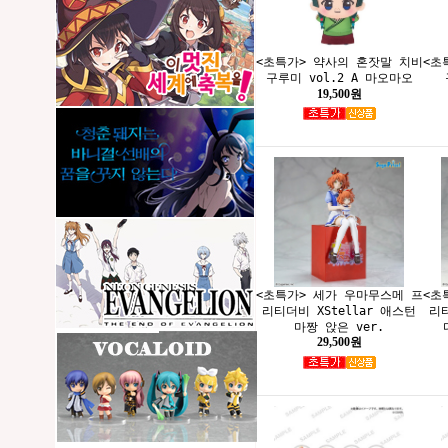
<초특가> 약사의 혼잣말 치비
<초
구루미 vol.2 A 마오마오
19,500원
<초특가> 세가 우마무스메 프
<초
리티더비 XStellar 애스턴
리티
마짱 앉은 ver.
29,500원