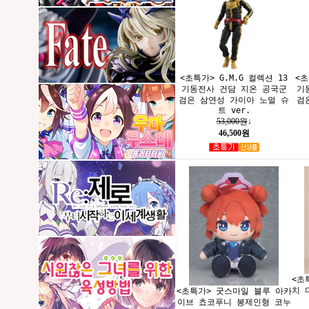
<초특가> G.M.G 컬렉션 13
<초
기동전사 건담 지온 공국군
기
검은 삼연성 가이아 노멀 슈
검
트 ver.
53,000원
↓
46,500원
<초
치 
<초특가> 굿스마일 블루 아카
이브 쵸코푸니 봉제인형 코누