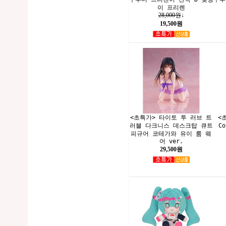
이 프리렌
28,000원
↓
19,500원
<초특가> 타이토 투 러브 트
<
러블 다크니스 데스크탑 큐트
C
피규어 코테가와 유이 룸 웨
어 ver.
29,500원