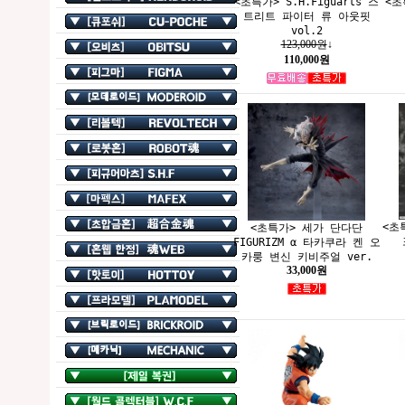
<초특가> S.H.Figuarts 스
<초
트리트 파이터 류 아웃핏
vol.2
123,000원
↓
110,000원
<초
<초특가> 세가 단다단
FIGURIZM α 타카쿠라 켄 오
카룽 변신 키비주얼 ver.
33,000원