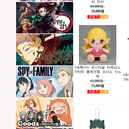
리 마키
69,000원
↓
59,000원
<초특가> 굿스마일 바케모노
가타리 봉제인형 오시노 시노
<초
부
가
62,000원
↓
53,000원