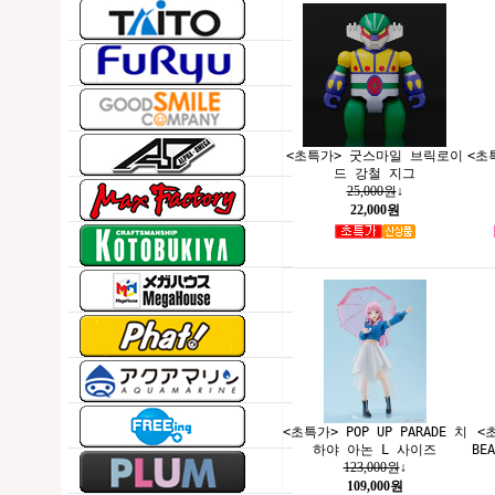
<초특가> 굿스마일 브릭로이
<초
드 강철 지그
25,000원
↓
22,000원
<초특가> POP UP PARADE 치
<초
하야 아논 L 사이즈
BE
123,000원
↓
109,000원