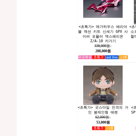
<초특가> 메가하우스 배리어
<초
블 액션 키트 신세기 GPX 사
소
이버 포뮬러 액스페리온
할
Z/A-10 카가기
338,000원
↓
288,000원
<초특가> 굿스마일 진격의 거
<초
인 봉제인형 에렌
S
62,000원
↓
53,000원