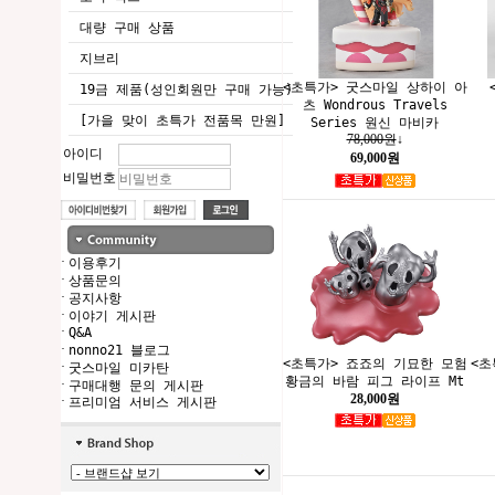
대량 구매 상품
지브리
<초특가> 굿스마일 상하이 아
19금 제품(성인회원만 구매 가능)
츠 Wondrous Travels
[가을 맞이 초특가 전품목 만원]
Series 원신 마비카
78,000원
↓
아이디
69,000원
비밀번호
·
이용후기
·
상품문의
·
공지사항
·
이야기 게시판
·
Q&A
·
nonno21 블로그
<초특가> 죠죠의 기묘한 모험
<초
·
굿스마일 미카탄
황금의 바람 피그 라이프 Mt
·
구매대행 문의 게시판
28,000원
·
프리미엄 서비스 게시판