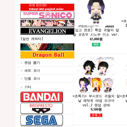
<초
[입고 완료] 룩업 귀멸의 칼
날 코쵸우 시노부 미소 ver.
[일반 캐릭터]
65,000원
- 랜덤 뽑기
- 세트 코너
- 단품 코너
- 기타
<초특가> 부시로드 귀멸의 칼
<초
날 페탓토 태엽 피규어
vol.2 랜덤 판매
9,500원