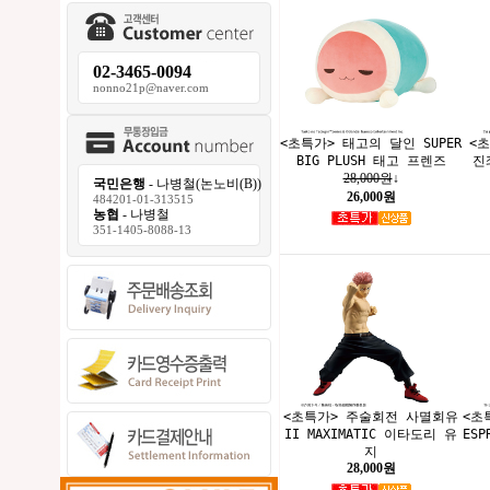
02-3465-0094
nonno21p@naver.com
<초특가> 태고의 달인 SUPER
<
BIG PLUSH 태고 프렌즈
진
28,000원
↓
국민은행
- 나병철(논노비(B))
26,000원
484201-01-313515
농협
- 나병철
351-1405-8088-13
<초특가> 주술회전 사멸회유
<초
II MAXIMATIC 이타도리 유
ESP
지
28,000원