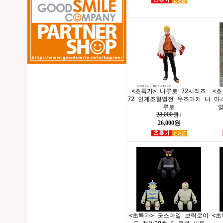
<초특가> 나루토 72시리즈
<초
72 인계조형열전 우즈마키 나
마
루토
맞
28,000원
↓
26,000원
<초특가> 굿스마일 브릭로이
<초