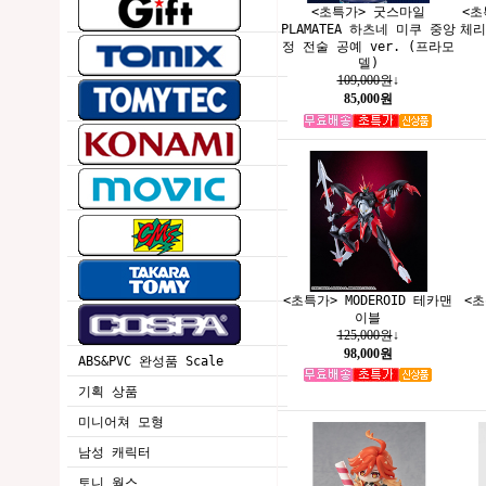
<초특가> 굿스마일
<초
PLAMATEA 하츠네 미쿠 중앙
체리
정 전술 공예 ver. (프라모
델)
109,000원
↓
85,000원
<초특가> MODEROID 테카맨
<초
이블
125,000원
↓
98,000원
ABS&PVC 완성품 Scale
기획 상품
미니어쳐 모형
남성 캐릭터
토니 웍스