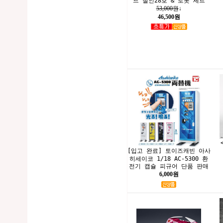
드 철인28호 & 로봇 세트
53,000원
↓
46,500원
[입고 완료] 토이즈캐빈 아사
히세이코 1/18 AC-5300 환
전기 캡슐 피규어 단품 판매
6,000원