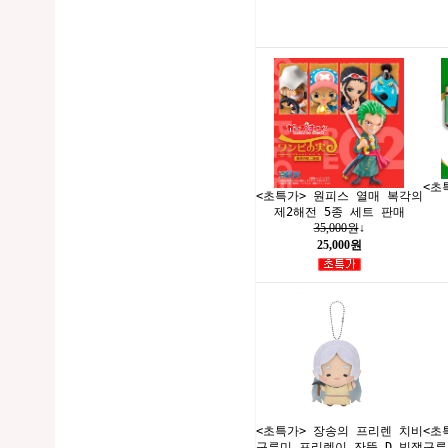
<초
<초특가> 원피스 열매 복각의
제2해전 5종 세트 판매
35,000원
↓
25,000원
<초특가> 장송의 프리렌 치비
<초
구루미 프리렌이 잔뜩 D 빚쟁
구루