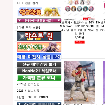
[3+1 랜덤 뽑기]
<초특가> 홀로라이브 DEV IS
<초
NEW WAVE POP UP STORE 트
NE
[마블 특가 상품]
레이딩 홀로그램 캔 뱃지 랜
PV
덤 판매
9,500원
2026년 입고상품
2023년 입고상품
[팝업] POP UP PARADE