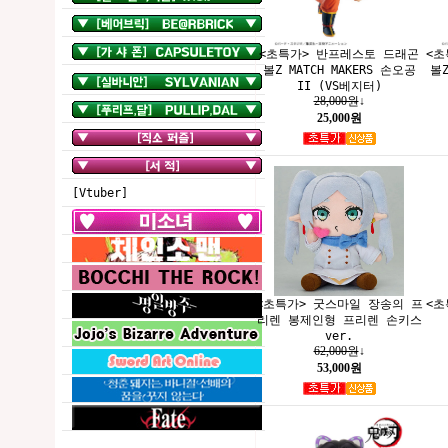
<초특가> 반프레스토 드래곤
<초
볼Z MATCH MAKERS 손오공
볼Z
II (VS베지터)
28,000원
↓
25,000원
[Vtuber]
<초특가> 굿스마일 장송의 프
<초
리렌 봉제인형 프리렌 손키스
ver.
62,000원
↓
53,000원