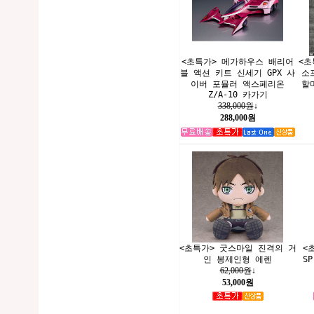
<초특가> 메가하우스 배리어
<초
블 액션 키트 신세기 GPX 사
소
이버 포뮬러 액스페리온
할
Z/A-10 카가기
338,000원
↓
288,000원
<초특가> 굿스마일 진격의 거
<초
인 봉제인형 에렌
S
62,000원
↓
53,000원