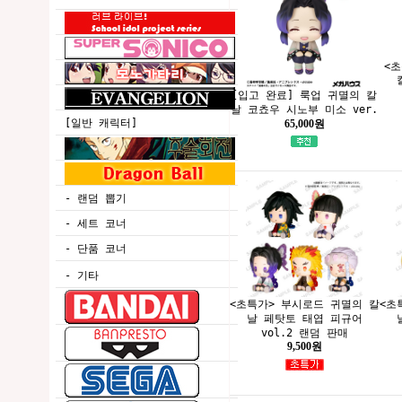
<초
[입고 완료] 룩업 귀멸의 칼
날 코쵸우 시노부 미소 ver.
[일반 캐릭터]
65,000원
- 랜덤 뽑기
- 세트 코너
- 단품 코너
- 기타
<초특가> 부시로드 귀멸의 칼
<초
날 페탓토 태엽 피규어
vol.2 랜덤 판매
9,500원