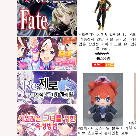
<초특가> G.M.G 컬렉션 13
<초
기동전사 건담 지온 공국군
기
검은 삼연성 가이아 노멀 슈
검
트 ver.
53,000원
↓
46,500원
<초
치 
<초특가> 굿스마일 블루 아카
이브 쵸코푸니 봉제인형 코누