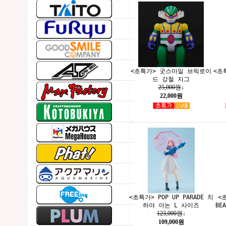
<초특가> 굿스마일 브릭로이
<초
드 강철 지그
25,000원
↓
22,000원
<초특가> POP UP PARADE 치
<초
하야 아논 L 사이즈
BE
123,000원
↓
109,000원