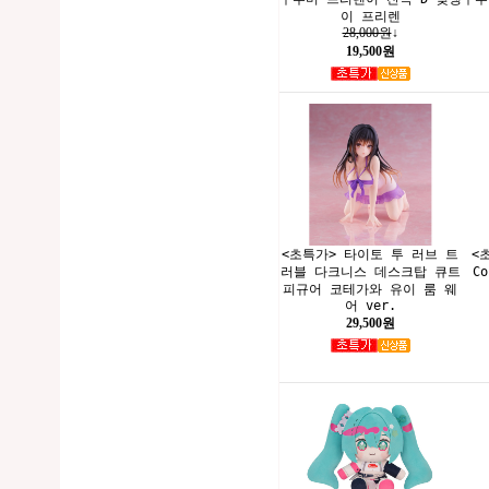
이 프리렌
28,000원
↓
19,500원
<초특가> 타이토 투 러브 트
<
러블 다크니스 데스크탑 큐트
C
피규어 코테가와 유이 룸 웨
어 ver.
29,500원