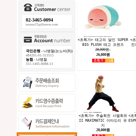
02-3465-0094
nonno21p@naver.com
<초특가> 태고의 달인 SUPER
<
BIG PLUSH 태고 프렌즈
진
28,000원
↓
국민은행
- 나병철(논노비(B))
26,000원
484201-01-313515
농협
- 나병철
351-1405-8088-13
<초특가> 주술회전 사멸회유
<초
II MAXIMATIC 이타도리 유
ESP
지
28,000원