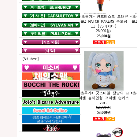
<초특가> 반프레스토 드래곤
<초
볼Z MATCH MAKERS 손오공
볼Z
II (VS베지터)
28,000원
↓
25,000원
[Vtuber]
<초특가> 굿스마일 장송의 프
<초
리렌 봉제인형 프리렌 손키스
ver.
62,000원
↓
53,000원