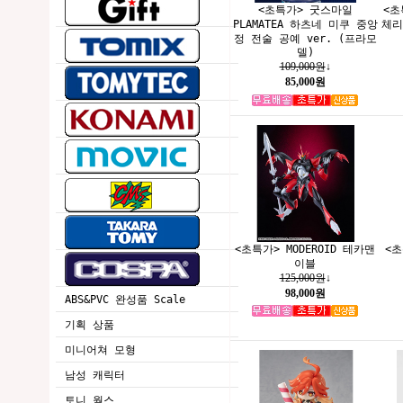
<초특가> 굿스마일
<초
PLAMATEA 하츠네 미쿠 중앙
체리
정 전술 공예 ver. (프라모
델)
109,000원
↓
85,000원
<초특가> MODEROID 테카맨
<초
이블
125,000원
↓
98,000원
ABS&PVC 완성품 Scale
기획 상품
미니어쳐 모형
남성 캐릭터
토니 웍스