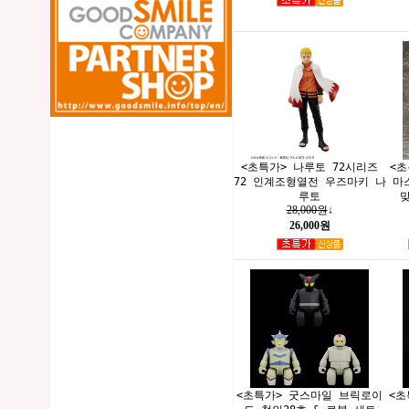
<초특가> 나루토 72시리즈
<초
72 인계조형열전 우즈마키 나
마
루토
맞
28,000원
↓
26,000원
<초특가> 굿스마일 브릭로이
<초