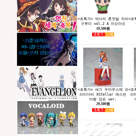
<초특가> 약사의 혼잣말 치비
<초
구루미 vol.2 A 마오마오
19,500원
<초특가> 세가 우마무스메 프
<초
리티더비 XStellar 애스턴
리티
마짱 앉은 ver.
29,500원