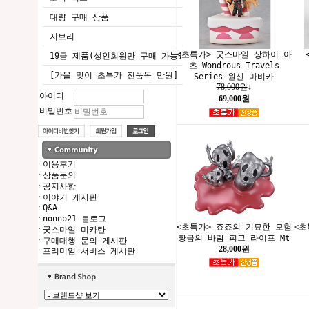
대량 구매 상품
지브리
<초특가> 굿스마일 상하이 아
19금 제품(성인회원만 구매 가능)
츠 Wondrous Travels
[가을 맞이 초특가 전품목 만원]
Series 원신 마비카
78,000원
↓
아이디
69,000원
비밀번호
·
이용후기
·
상품문의
·
공지사항
·
이야기 게시판
·
Q&A
·
nonno21 블로그
<초특가> 죠죠의 기묘한 모험
<초
·
굿스마일 미카탄
황금의 바람 피그 라이프 Mt
·
구매대행 문의 게시판
28,000원
·
프리미엄 서비스 게시판