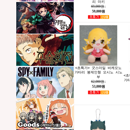
리 마키
69,000원
↓
59,000원
<초특가> 굿스마일 바케모노
가타리 봉제인형 오시노 시노
<초
부
가
62,000원
↓
53,000원