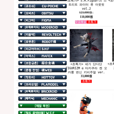
<초특가> S.H.Figuarts 스
<초
트리트 파이터 류 아웃핏
vol.2
123,000원
↓
110,000원
<초
<초특가> 세가 단다단
FIGURIZM α 타카쿠라 켄 오
카룽 변신 키비주얼 ver.
33,000원