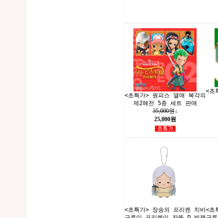
<초
<초특가> 원피스 열매 복각의
제2해전 5종 세트 판매
35,000원
↓
25,000원
<초특가> 장송의 프리렌 치비
<초
구루미 프리렌이 잔뜩 D 빚쟁
구루