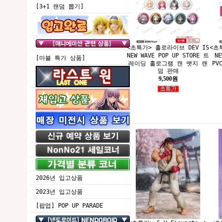
[3+1 랜덤 뽑기]
<초특가> 홀로라이브 DEV IS
<초
NEW WAVE POP UP STORE 트
NE
[마블 특가 상품]
레이딩 홀로그램 캔 뱃지 랜
PV
덤 판매
9,500원
2026년 입고상품
2023년 입고상품
[팝업] POP UP PARADE