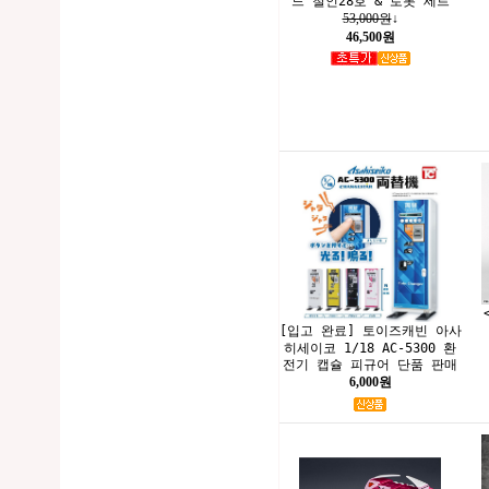
드 철인28호 & 로봇 세트
53,000원
↓
46,500원
[입고 완료] 토이즈캐빈 아사
히세이코 1/18 AC-5300 환
전기 캡슐 피규어 단품 판매
6,000원