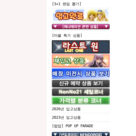
[3+1 랜덤 뽑기]
[마블 특가 상품]
2026년 입고상품
2023년 입고상품
[팝업] POP UP PARADE