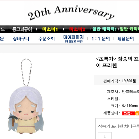
<초특가> 장송의 
이 프리렌
판매가격 :
19,500
원
제조사 :
반프레스
스케일 :
크기 :
약 110mm
제품상태 :
장송의 프리렌 치비구루