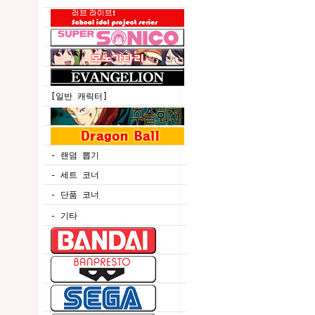
[일반 캐릭터]
- 랜덤 뽑기
- 세트 코너
- 단품 코너
- 기타