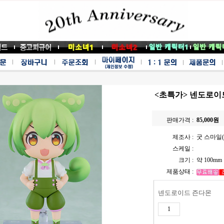
<초특가> 넨도로이
판매가격 :
85,000
원
제조사 :
굿 스마일(G
스케일 :
크기 :
약 100mm
제품상태 :
넨도로이드 즌다몬