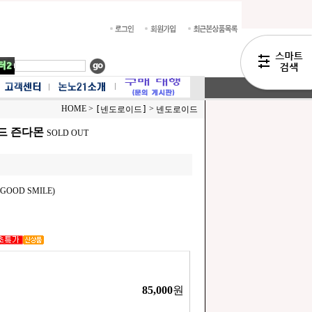
HOME >
>
[넨도로이드]
넨도로이드
드 즌다몬
SOLD OUT
OOD SMILE)
85,000
원