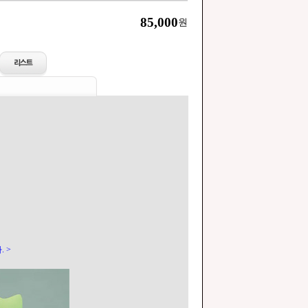
85,000
원
 >