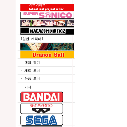
[일반 캐릭터]
- 랜덤 뽑기
- 세트 코너
- 단품 코너
- 기타