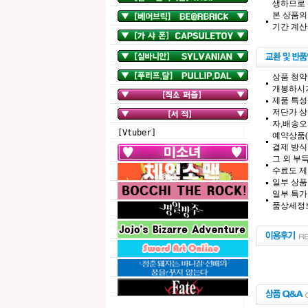
생하므로 
본 상품의
기간 계산
상품 청약
개봉하시기
제품 특성
저단가 상
자,배송오
[Vtuber]
예약상품(
결제 방식
그 외 부
수료도 제
일부 상품
일부 특가
품상세정보