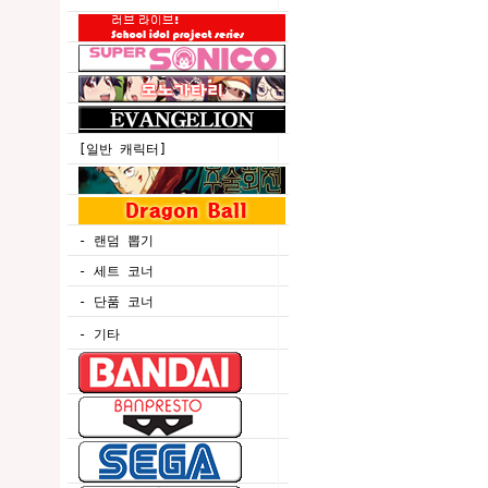
[일반 캐릭터]
- 랜덤 뽑기
- 세트 코너
- 단품 코너
- 기타