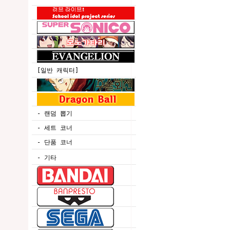
[일반 캐릭터]
- 랜덤 뽑기
- 세트 코너
- 단품 코너
- 기타