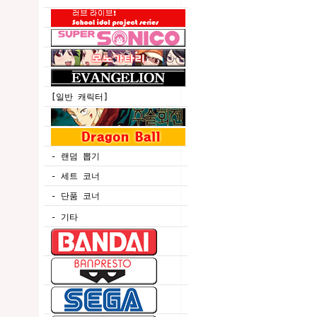
[일반 캐릭터]
- 랜덤 뽑기
- 세트 코너
- 단품 코너
- 기타