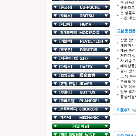
본 상품의
생하므로 
본 상품의
기간 계산
상품 청약
개봉하시기
제품 특성
저단가 상
자,배송오
예약상품(
결제 방식
그 외 부
수료도 제
일부 상품
일부 특가
품상세정보