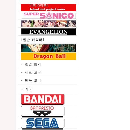
[일반 캐릭터]
- 랜덤 뽑기
- 세트 코너
- 단품 코너
- 기타