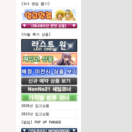
[3+1 랜덤 뽑기]
[마블 특가 상품]
2026년 입고상품
2023년 입고상품
[팝업] POP UP PARADE