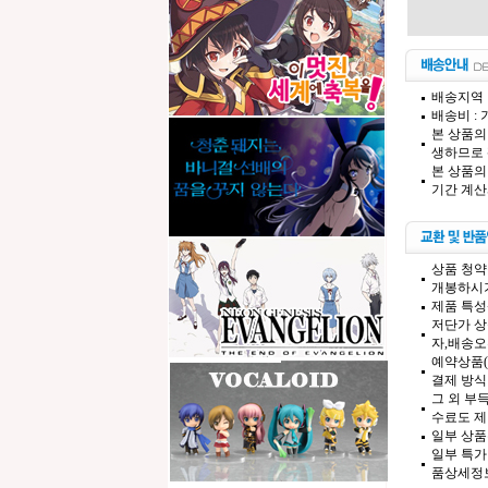
배송지역 
배송비 :
본 상품의
생하므로 
본 상품의
기간 계산
상품 청약
개봉하시기
제품 특성
저단가 상
자,배송오
예약상품(
결제 방식
그 외 부
수료도 제
일부 상품
일부 특가
품상세정보