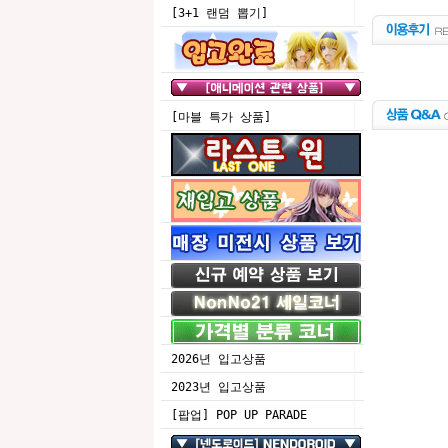
[3+1 랜덤 뽑기]
[마블 특가 상품]
2026년 입고상품
2023년 입고상품
[팝업] POP UP PARADE