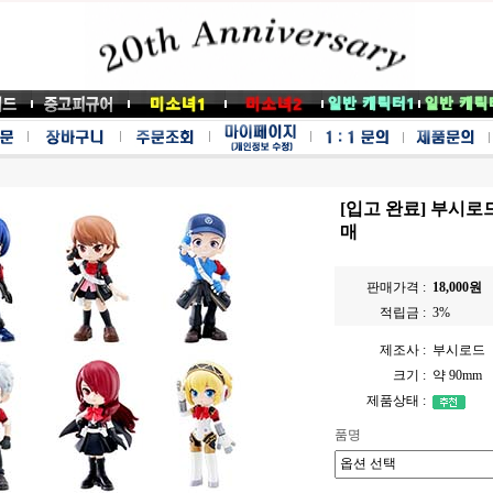
[입고 완료] 부시로드
매
판매가격 :
18,000
원
적립금 :
3
%
제조사 :
부시로드
크기 :
약 90mm
제품상태 :
품명