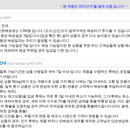
< 본 제품은 2025년 07월 발매 상품 입니다. >
: 전국
 기본배송료는 3,500원 입니다. (도서,산간,오지 일부지역은 배송비가 추가될 수 있습니다
 평균 배송일은 3일입니다.(입금 확인 후) 설치 상품의 경우 다소 늦어질수 있습니다
평균 배송일과는 차이가 발생할 수 있습니다.]
 배송 가능일은 9일 입니다. 배송 가능일이란 본 상품을 주문 하신 고객님들께 상품 배송
시 제외하며 현금 주문일 경우 입금일 기준 입니다.)
철회 가능기간은 상품 수령일로 부터 7일 이내 입니다. 제품을 수령하신 후에는 포장
 바랍니다.
상 상품 택(tag)제거 또는 개봉으로 상품 가치 훼손 시에는 7일 이내라도 교환 및 반품
품, 일부 특가 상품은 고객 변심에 의한 교환, 반품은 고객께서 배송비를 부담하셔야 
류는 제외)
또는 재고상품)을 입금 후에는 주문 후 3일 이내만 취소가 가능하며, 그 이후에는 취소 
이 계좌이체의 경우, 계좌 이체 수수료 3%를 제외한 금액을 환불/무통장 입금, 카드 결제
득히 환불을 요청하실 경우 20%의 위약금을 제외한 금액을 환불해드립니다.(카드 결제, 
외한 금액을 환불)
은 신모델 출시, 부품가격 변동 등 제조사 사정으로 가격이 변동될 수 있습니다.
 상품의 경우, 인수 후에는 제품 하자나 오배송의 경우를 제외한 고객님의 단순변심에 의
를 꼭 참조하십시오.