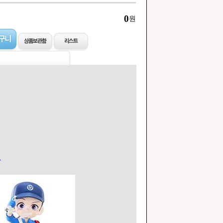
0
원
>