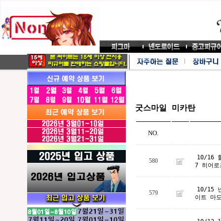
굿스마일 미카탄
NO.
10/1
580
7 히어
10/1
579
이트 마