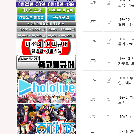
10/1
578
고속 리
10/1
577
결정！！
10/11
576
유카타ve
10/1
575
가렛트·
10/9
574
인』에서
10/2
573
오！
572
10/1
9/26
571