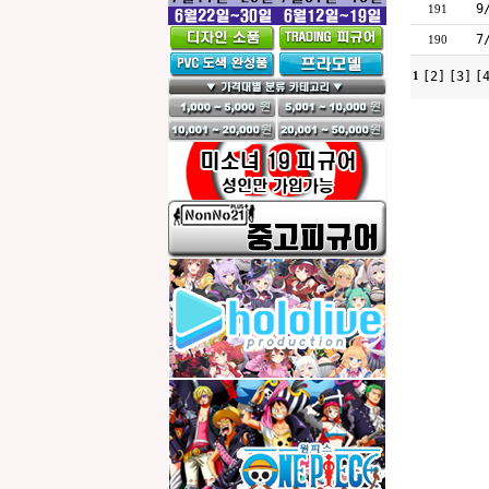
9
191
7
190
[2]
[3]
[
1