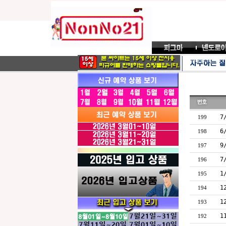
7
199
6
198
9
197
7
196
1
195
1
194
1
193
1
192