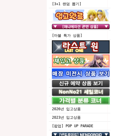
[3+1 랜덤 뽑기]
[마블 특가 상품]
2026년 입고상품
2023년 입고상품
[팝업] POP UP PARADE